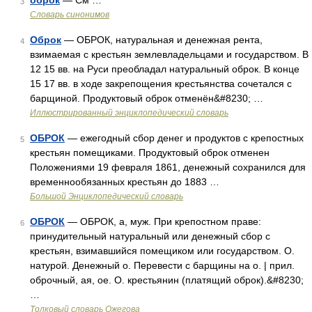
оброк
— См …
3
Словарь синонимов
Оброк
— ОБРОК, натуральная и денежная рента,
4
взимаемая с крестьян землевладельцами и государством. В
12 15 вв. на Руси преобладал натуральный оброк. В конце
15 17 вв. в ходе закрепощения крестьянства сочетался с
барщиной. Продуктовый оброк отменён&#8230; …
Иллюстрированный энциклопедический словарь
ОБРОК
— ежегодный сбор денег и продуктов с крепостных
5
крестьян помещиками. Продуктовый оброк отменен
Положениями 19 февраля 1861, денежный сохранился для
временнообязанных крестьян до 1883 …
Большой Энциклопедический словарь
ОБРОК
— ОБРОК, а, муж. При крепостном праве:
6
принудительный натуральный или денежный сбор с
крестьян, взимавшийся помещиком или государством. О.
натурой. Денежный о. Перевести с барщины на о. | прил.
оброчный, ая, ое. О. крестьянин (платящий оброк).&#8230;
…
Толковый словарь Ожегова