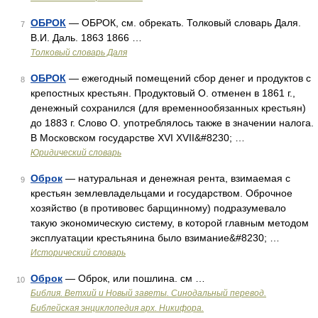
ОБРОК
— ОБРОК, см. обрекать. Толковый словарь Даля.
7
В.И. Даль. 1863 1866 …
Толковый словарь Даля
ОБРОК
— ежегодный помещений сбор денег и продуктов с
8
крепостных крестьян. Продуктовый О. отменен в 1861 г.,
денежный сохранился (для временнообязанных крестьян)
до 1883 г. Слово О. употреблялось также в значении налога.
В Московском государстве XVI XVII&#8230; …
Юридический словарь
Оброк
— натуральная и денежная рента, взимаемая с
9
крестьян землевладельцами и государством. Оброчное
хозяйство (в противовес барщинному) подразумевало
такую экономическую систему, в которой главным методом
эксплуатации крестьянина было взимание&#8230; …
Исторический словарь
Оброк
— Оброк, или пошлина. см …
10
Библия. Ветхий и Новый заветы. Синодальный перевод.
Библейская энциклопедия арх. Никифора.